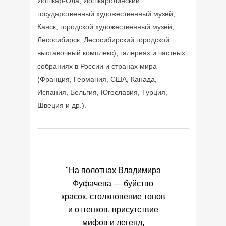
Йошкар-Ола, Йошкаролинский
государственный художественный музей;
Канск, городской художественный музей;
Лесосибирск, Лесосибирский городской
выставочный комплекс), галереях и частных
собраниях в России и странах мира
(Франция, Германия, США, Канада,
Испания, Бельгия, Югославия, Турция,
Швеция и др.).
т
"На полотнах Владимира
"О
ких
Фуфачева — буйство
п
красок, столкновение тонов
ку
и оттенков, присутствие
у
го
мифов и легенд,
ра