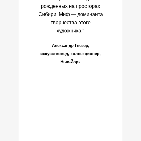
рует
рожденных на просторах
ле
раз
Сибири. Миф — доминанта
ин
я
творчества этого
ные
художника."
ли
пр
Александр Глезер,
а
в
искусствовед, коллекционер,
ин
Нью-Йорк
мож
улы.
их
кул
аже
в
как
щее
асс
ет
фи
з
ыбы,